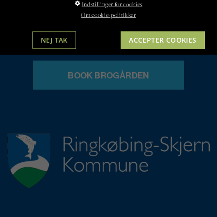
Indstillinger for cookies
Om cookie-politikker
NEJ TAK
ACCEPTER COOKIES
BOOK BROGÅRDEN