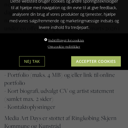
Dette websted bruger cookies og andre sporingsteknologier
netværksmuligheder samt kunstnerhonorar og
til at hjælpe med navigation og din evne til at give feedback,
dagpenge. Der vil desuden være udflugter i
analysere din brug af vores produkter og tjenester, hjælpe
naturen og mulighed for at præsentere værker
med vores salgsfremmende og marketingmæssige indsats og
under en offentlig Open Day den 7. marts 2026 i
levere indhold fra tredjepart.
Videbæk, som afslutning på residenciet.
Indstillinger for cookies
Ansøgningsfrist: 19. januar 2026
Om cookie-politikker
Ansøgning sendes til: vinterlys@rksk.dk
NEJ TAK
ACCEPTER COOKIES
Ansøgningen skal inkludere:
- Portfolio (maks. 4 MB) og/eller link til online
portfolio
- Kort biografi, udvalgt CV og artist statement
(samlet max. 2 sider)
- Kontaktoplysninger
Media Art Days er støttet af Ringkøbing Skjern
Kommune og Kunstråd