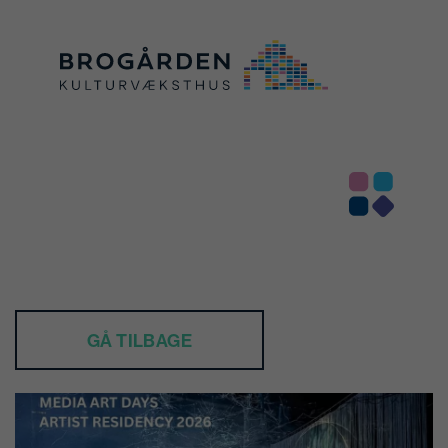

GÅ TILBAGE